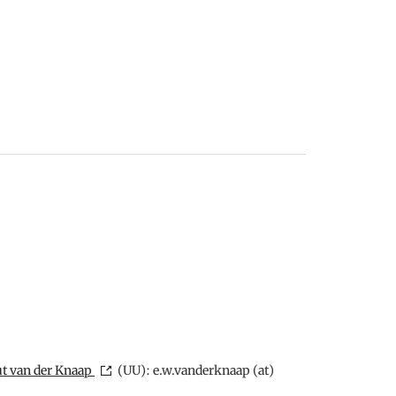
t van der Knaap
(UU): e.w.vanderknaap (at)