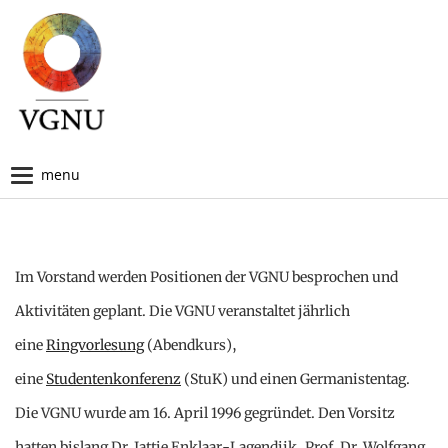
Skip
Navigation
to
content
Im Vorstand werden Positionen der VGNU besprochen und
Aktivitäten geplant. Die VGNU veranstaltet jährlich
eine
Ringvorlesung
(Abendkurs),
eine
Studentenkonferenz
(StuK) und einen Germanistentag.
Die VGNU wurde am 16. April 1996 gegründet. Den Vorsitz
hatten bislang Dr. Jattie Enklaar-Lagendijk, Prof. Dr. Wolfgang