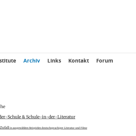
stitute
Archiv
Links
Kontakt
Forum
che
er-Schule & Schule-in-der-Literatur
Zufall
in ausgewählten Beispielen deutschsprachiger Literatur und Filme