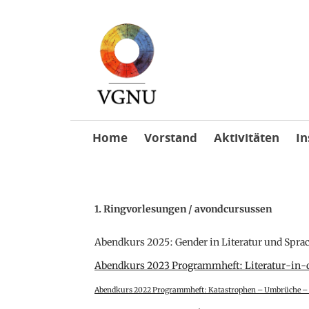
Skip
Home
Vorstand
Aktivitäten
In
to
content
1. Ringvorlesungen / avondcursussen
Abendkurs 2025: Gender in Literatur und Spra
Abendkurs 2023 Programmheft: Literatur-in-d
Abendkurs 2022 Programmheft: Katastrophen – Umbrüche – 